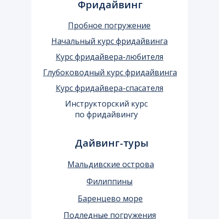
Фридайвинг
Пробное погружение
Начальный курс фридайвинга
Курс фридайвера-любителя
Глубоководный курс фридайвинга
Курс фридайвера-спасателя
Инструкторский курс
по фридайвингу
Дайвинг-туры
Мальдивские острова
Филиппины
Баренцево море
Подледные погружения