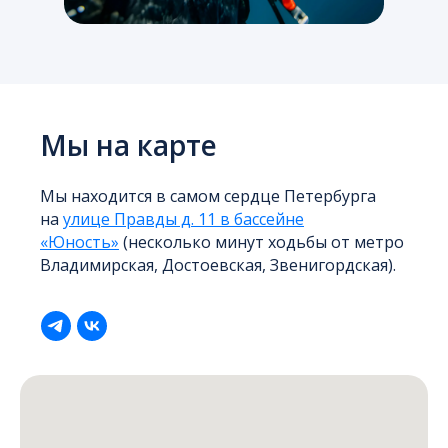
кислорода и освоите приёмы,
позволяющие безопасно
увеличивать глубину и время
задержки дыхания. Особое
внимание уделяется культуре
Мы на карте
безопасности: вы изучите
физиологические границы
Мы находится в самом сердце Петербурга
организма, научитесь
на
улице Правды д. 11 в бассейне
распознавать ранние сигналы
«Юность»
(несколько минут ходьбы от метро
Владимирская, Достоевская, Звенигордская).
дискомфорта и избегать
рискованных ситуаций. Важная
часть курса — подготовка к
роли страхующего: вы освоите
алгоритмы наблюдения за
напарником, отработаете
действия при нештатных