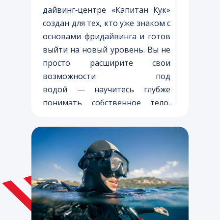
дайвинг‑центре «Капитан Кук»
создан для тех, кто уже знаком с
основами фридайвинга и готов
выйти на новый уровень. Вы не
просто расширите свои
возможности под
водой — научитесь глубже
понимать собственное тело,
грамотно управлять дыханием
и уверенно действовать в
любых условиях.
Программа Level II раскрывает
тонкости эффективной техники:
вы отработаете контроль
плавучести, оптимизируете
движения для экономии