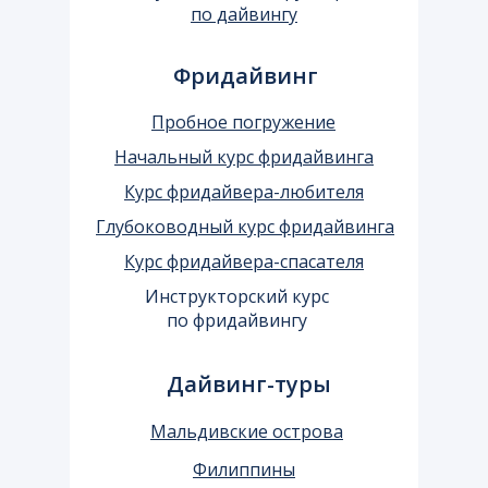
только тем, кто стремится к
по дайвингу
спортивным достижениям:
фридайвинг на этом этапе
Фридайвинг
становится инструментом
Пробное погружение
осознанности — помогает снять
Начальный курс фридайвинга
напряжение, развить
концентрацию и обрести
Курс фридайвера-любителя
внутреннюю гармонию через
Глубоководный курс фридайвинга
взаимодействие с водной
Курс фридайвера-спасателя
стихией.
Инструкторский курс
по фридайвингу
Дайвинг-туры
Мальдивские острова
Филиппины