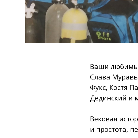
Ваши любимые
Слава Муравье
Фукс, Костя П
Дединский и м
Вековая истор
и простота, п