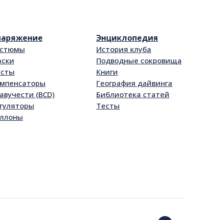
наряжение
Энциклопедия
остюмы
История клуба
ски
Подводные сокровища
асты
Книги
мпенсаторы
География дайвинга
авучести (BCD)
Библиотека статей
гуляторы
Тесты
ллоны