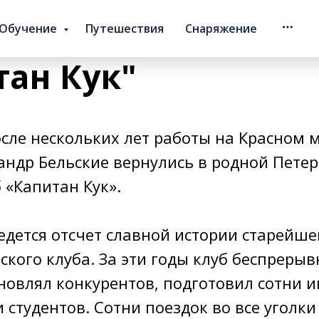
ия дайвинг клуба
Обучение
Путешествия
Снаряжение
тан Кук"
осле нескольких лет работы на Красном 
ндр Бельские вернулись в родной Петер
 «Капитан Кук».
ведется отсчет славной истории старейш
ского клуба. За эти годы клуб беспреры
новлял конкурентов, подготовил сотни и
 студентов. Сотни поездок во все уголки