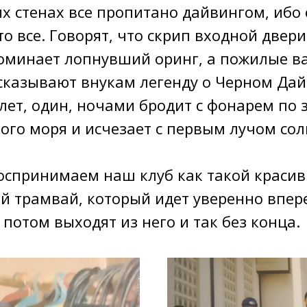
их стенах все пропитано дайвингом, иб
то все. Говорят, что скрип входной двер
оминает лопнувший оринг, а пожилые в
сказывают внукам легенду о Черном Дай
лет, один, ночами бродит с фонарем по 
ого моря и исчезает с первым лучом сол
оспринимаем наш клуб как такой краси
 трамвай, который идет уверенно впере
 потом выходят из него и так без конца.