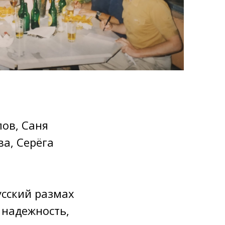
лов, Саня
ва, Серёга
усский размах
 надежность,