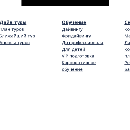
Дайв-туры
Обучение
С
План туров
Дайвингу
К
Ближайший тур
Фридайвингу
Ма
Анонсы туров
До профессионала
Л
Для детей
Ко
VIP подготовка
пл
Корпоративное
Ре
обучение
Ба