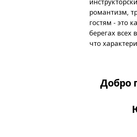
инструкторск
романтизм, т
гостям - это к
берегах всех в
что характери
Добро 