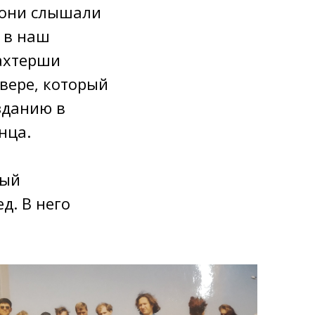
о они слышали
и в наш
ахтерши
вере, который
зданию в
нца.
вый
д. В него