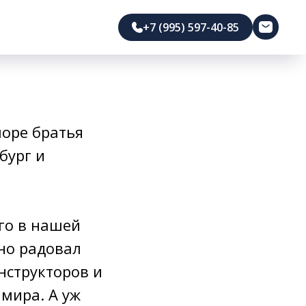
+7 (995) 597-40-85
море братья
бург и
его в нашей
вно радовал
нструкторов и
 мира. А уж