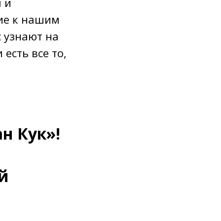
 и
ие к нашим
ас узнают на
 есть все то,
н Кук»!
й