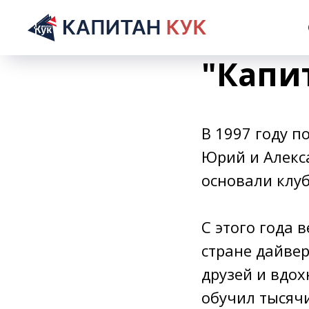
Истор
"Капи
В 1997 году п
Юрий и Алекса
основали клуб
С этого года 
стране дайвер
друзей и вдох
обучил тысячи