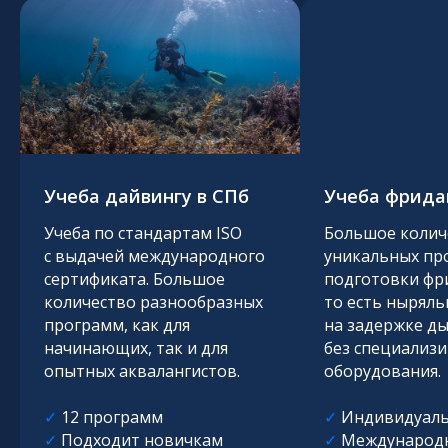
Учеба дайвингу в СПб
Учеба фрида
Учеба по стандартам ISO
Большое колич
с выдачей международного
уникальных пр
сертификата. Большое
подготовки фр
количество разнообразных
то есть нырял
программ, как для
на задержке ды
начинающих, так и для
без специализ
опытных аквалангистов.
оборудования.
✓︎
12 программ
✓︎
Индивидуаль
✓︎
Подходит новичкам
✓︎
Международ