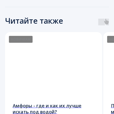
Читайте также
НОВИЧКАМ
Н
Амфоры - где и как их лучше
П
искать под водой?
м