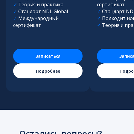
✓︎
Теория и практика
сертификат
✓︎
Стандарт NDL Global
✓︎
Стандарт NDL
✓︎
Международный
✓︎
Подходит но
сертификат
✓︎
Теория и пра
Записаться
Запис
Подробнее
Подро
Остались вопросы?