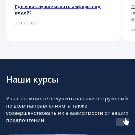
Где и как лучше искать амфоры под
О
водой?
п
м
28.07.2026
2
Наши курсы
У нас вы можете получить навыки погружений
по всем направлениям, а также
усовершенствовать их в зависимости от ваших
предпочтений.